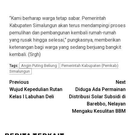
“Kami berharap warga tetap sabar. Pemerintah
Kabupaten Simalungun akan terus mendampingi proses
pemulihan dan pembangunan kembali rumah-rumah
yang rusak hingga selesai,” pungkasnya, memberikan
ketenangan bagi warga yang sedang berjuang bangkit
kembali. (Srgh)
Angin Puting Beliung
Pemerintah Kabupaten (Pemkab)
Tags:
Simalungun
Post
Previous
Next
Wujud Kepedulian Rutan
Diduga Ada Permainan
navigation
Kelas I Labuhan Deli
Distribusi Solar Subsidi di
Barebbo, Nelayan
Mengaku Kesulitan BBM