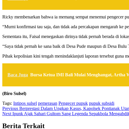
Ricky membenarkan bahwa ia memang sempat menemui pengecer pup
“Murni konfirmasi tau saja, dan tidak ada percakapan mengarah ke pe
Sementara itu, Faisal menegaskan dirinya tidak pernah berada di loka
“Saya tidak pernah ke sana baik di Desa Pude maupun di Desa Bulu T
Pihak kepolisian kini tengah menindaklanjuti laporan tersebut guna m
Baca Juga
Bursa Ketua IMI Bali Mulai Menghangat, Artha
(Biro Sulsel)
Tags:
Intipos sulsel
pemerasan
Pengecer pupuk
pupuk subsidi
Post
Previous
Berprestasi Dalam Ungkap Kasus, Kapolsek Pontianak Uta
Next
Ipunk Ajak Sahari Gultom Sang Legenda Sepakbola Mengabdik
navigation
Berita Terkait