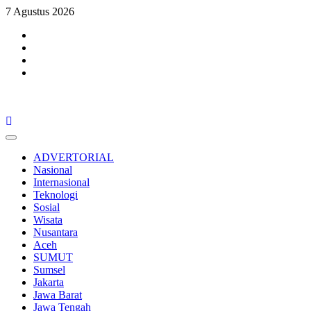
Skip
7 Agustus 2026
to
Facebook
content
Twitter
Youtube
Instagram
Primary
Menu
ADVERTORIAL
Nasional
Internasional
Teknologi
Sosial
Wisata
Nusantara
Aceh
SUMUT
Sumsel
Jakarta
Jawa Barat
Jawa Tengah