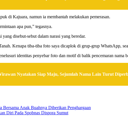
uk di Kajuara, namun ia membantah melakukan pemerasan.
rmintaan apa pun,” tegasnya.
si yang disebut-sebut dalam narasi yang beredar.
anah. Kenapa tiba-tiba foto saya dicaplok di grup-grup WhatsApp, seak
enelusuri identitas penyebar foto dan motif di balik pencemaran nama ba
 Wirawan Nyatakan Siap Maju, Sejumlah Nama Lain Turut Diper
ra Bersama Anak Buahnya Diberikan Penghargaan
an Diri Pada Spobnas Dispora Sumut