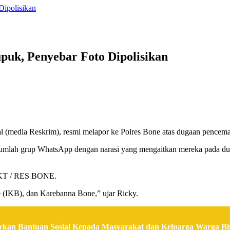
ipolisikan
uk, Penyebar Foto Dipolisikan
(media Reskrim), resmi melapor ke Polres Bone atas dugaan pencemar
jumlah grup WhatsApp dengan narasi yang mengaitkan mereka pada du
 SPKT / RES BONE.
e (IKB), dan Karebanna Bone,” ujar Ricky.
rkan Bantuan Sosial Kepada Masyarakat dan Keluarga Warga B