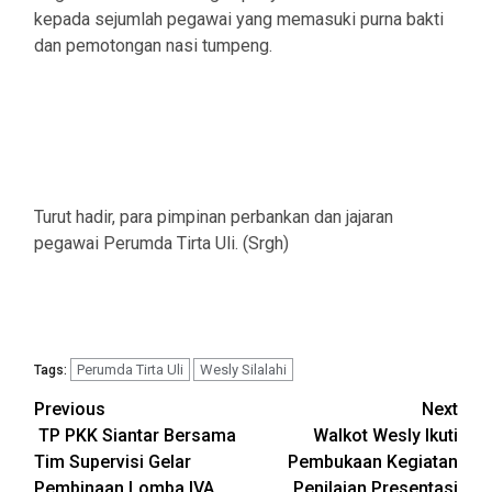
kepada sejumlah pegawai yang memasuki purna bakti
dan pemotongan nasi tumpeng.
Turut hadir, para pimpinan perbankan dan jajaran
pegawai Perumda Tirta Uli. (Srgh)
Perumda Tirta Uli
Wesly Silalahi
Tags:
Post
Previous
Next
‎ TP PKK Siantar Bersama
Walkot Wesly Ikuti
navigation
Tim Supervisi Gelar
Pembukaan Kegiatan
Pembinaan Lomba IVA
Penilaian Presentasi