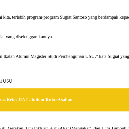
i kita, terlebih program-program Sugiat Santoso yang berdampak kepa
lal yang diselenggarakannya.
 dan Ikatan Alumni Magister Studi Pembangunan USU,” kata Sugiat 
dii USU.
as Kelas IIA Labuhan Ruku Asahan
G itu Gerakan, I itu Inklusif, A itu Akar (Mengakar), dan T itu Tumbuh,