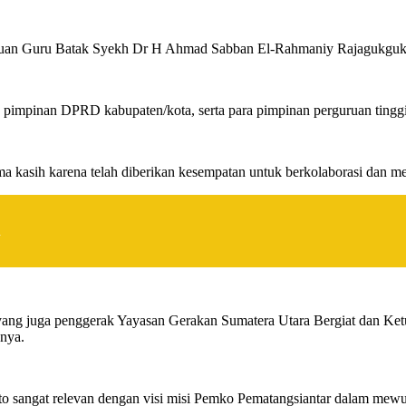
an Tuan Guru Batak Syekh Dr H Ahmad Sabban El-Rahmaniy Rajagukgu
pimpinan DPRD kabupaten/kota, serta para pimpinan perguruan tinggi 
 kasih karena telah diberikan kesempatan untuk berkolaborasi dan men
n
 yang juga penggerak Yayasan Gerakan Sumatera Utara Bergiat dan Ke
anya.
 sangat relevan dengan visi misi Pemko Pematangsiantar dalam mewuju