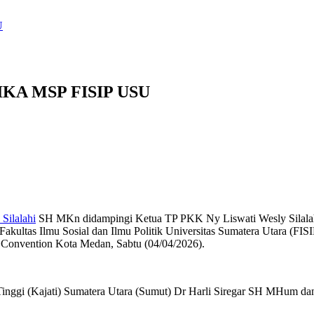
U
l IKA MSP FISIP USU
Silalahi
SH MKn didampingi Ketua TP PKK Ny Liswati Wesly Silalah
akultas Ilmu Sosial dan Ilmu Politik Universitas Sumatera Utara (FI
 Convention Kota Medan, Sabtu (04/04/2026).
 Tinggi (Kajati) Sumatera Utara (Sumut) Dr Harli Siregar SH MHum da