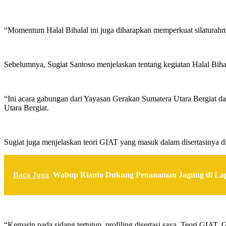
“Momentum Halal Bihalal ini juga diharapkan memperkuat silaturahm
Sebelumnya, Sugiat Santoso menjelaskan tentang kegiatan Halal Biha
“Ini acara gabungan dari Yayasan Gerakan Sumatera Utara Bergiat
Utara Bergiat.
Sugiat juga menjelaskan teori GIAT yang masuk dalam disertasinya 
Baca Juga
Wabup Rianto Dukung Penanaman Jagung di Lap
“Kemarin pada sidang tertutup, profiling disertasi saya, Teori GIAT. 