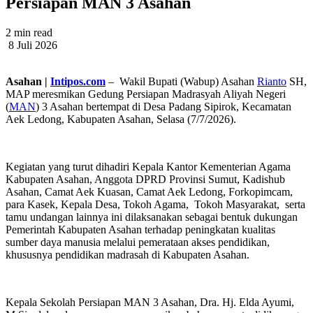
Persiapan MAN 3 Asahan
2 min read
8 Juli 2026
Asahan |
Intipos.com
– Wakil Bupati (Wabup) Asahan
Rianto
SH,
MAP meresmikan Gedung Persiapan Madrasyah Aliyah Negeri
(
MAN
) 3 Asahan bertempat di Desa Padang Sipirok, Kecamatan
Aek Ledong, Kabupaten Asahan, Selasa (7/7/2026).
Kegiatan yang turut dihadiri Kepala Kantor Kementerian Agama
Kabupaten Asahan, Anggota DPRD Provinsi Sumut, Kadishub
Asahan, Camat Aek Kuasan, Camat Aek Ledong, Forkopimcam,
para Kasek, Kepala Desa, Tokoh Agama, Tokoh Masyarakat, serta
tamu undangan lainnya ini dilaksanakan sebagai bentuk dukungan
Pemerintah Kabupaten Asahan terhadap peningkatan kualitas
sumber daya manusia melalui pemerataan akses pendidikan,
khususnya pendidikan madrasah di Kabupaten Asahan.
Kepala Sekolah Persiapan MAN 3 Asahan, Dra. Hj. Elda Ayumi,