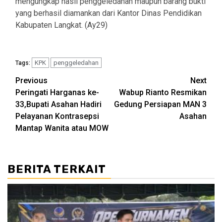
mengungkap hasil penggeledahan maupun barang bukti
yang berhasil diamankan dari Kantor Dinas Pendidikan
Kabupaten Langkat. (Ay29)
KPK
penggeledahan
Tags:
Post
Previous
Next
Peringati Harganas ke-
Wabup Rianto Resmikan
navigation
33,Bupati Asahan Hadiri
Gedung Persiapan MAN 3
Pelayanan Kontrasepsi
Asahan
Mantap Wanita atau MOW
BERITA TERKAIT