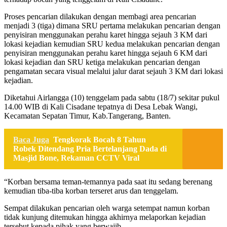
Proses pencarian dilakukan dengan membagi area pencarian
menjadi 3 (tiga) dimana SRU pertama melakukan pencarian dengan
penyisiran menggunakan perahu karet hingga sejauh 3 KM dari
lokasi kejadian kemudian SRU kedua melakukan pencarian dengan
penyisiran menggunakan perahu karet hingga sejauh 6 KM dari
lokasi kejadian dan SRU ketiga melakukan pencarian dengan
pengamatan secara visual melalui jalur darat sejauh 3 KM dari lokasi
kejadian.
Diketahui Airlangga (10) tenggelam pada sabtu (18/7) sekitar pukul
14.00 WIB di Kali Cisadane tepatnya di Desa Lebak Wangi,
Kecamatan Sepatan Timur, Kab.Tangerang, Banten.
Baca Juga
Tengkorak Bocah 8 Tahun
Robek Ditendang Pria Bertelanjang Dada di
Masjid Bone, Rekaman CCTV Viral
“Korban bersama teman-temannya pada saat itu sedang berenang
kemudian tiba-tiba korban terseret arus dan tenggelam.
Sempat dilakukan pencarian oleh warga setempat namun korban
tidak kunjung ditemukan hingga akhirnya melaporkan kejadian
tersebut kepada pihak yang berwajib.