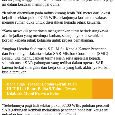
ini dalam keadaan meninggal dunia.
“Korban ditemukan pada radius kurang lebih 700 meter dari lokasi
kejadian sekitar pukul 07.55 WIB, selanjutnya korban dievakuasi
menuju rumah duka untuk diserahkan kepada pihak keluarga.
“Saya mewakili pemerintah mengucapkan turut berbelasungkawa
atas kejadian yang menimpa korban, selanjutnya kita serahkan
korban kepada pihak keluarga untuk proses pemakaman.
“ungkap Hendra Sudirman, S.E. M.Si. Kepala Kantor Pencarian
dan Pertolongan Jakarta selaku SAR Mission Coordinator (SMC)
Beliau juga mengucapkan terima kasih serta apresiasi kepada
seluruh unsur SAR gabungan yang terlibat dalam operasi SAR
karena berkat sinergitas dan kerja sama yang baik akhirnya korban
bisa ditemukan.
Baca Juga
Tragedi Lomba Gerak Jalan
HUT RI di Bone, Balita 5 Tahun Tewas
Ditabrak Mobil Perwira Polisi
“Sebelumnya pagi tadi sekitar pukul 07.00 WIB, puluhan personil
SAR gabungan kembali melakukan pencarian pada hari ketiga ini
terhadap bocah yang tenggelam di Kali Cisadane.