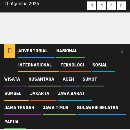
Skip
10 Agustus 2026
Facebook
Twitter
Youtube
Inst
to
content
ADVERTORIAL
NASIONAL
INTERNASIONAL
TEKNOLOGI
SOSIAL
WISATA
NUSANTARA
ACEH
SUMUT
SUMSEL
JAKARTA
JAWA BARAT
JAWA TENGAH
JAWA TIMUR
SULAWESI SELATAN
PAPUA