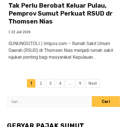
Tak Perlu Berobat Keluar Pulau,
Pemprov Sumut Perkuat RSUD dr
Thomsen Nias
22 Juli 2026
GUNUNGSITOLI | Intipos.com – Rumah Sakit Umum
Daerah (RSUD) dr Thomsen Nias menjadi rumah sakit
rujukan penting bagi masyarakat Kepulauan...
Paginasi
1
2
3
4
…
9
Next
pos
Cari
untuk:
GEBYAR PAJAK SUMUT