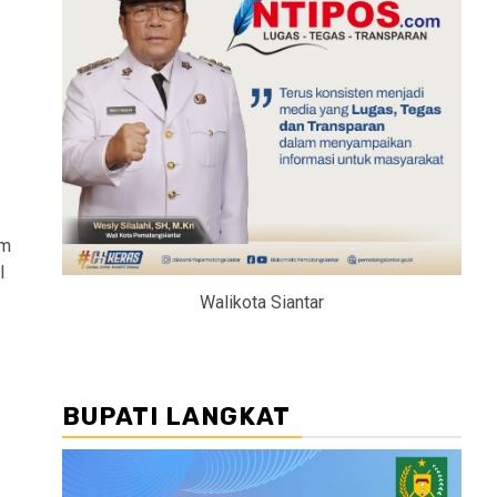
um
l
Walikota Siantar
BUPATI LANGKAT