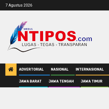
Skip
7 Agustus 2026
to
content
ADVERTORIAL
NASIONAL
INTERNASIONAL
JAWA BARAT
JAWA TENGAH
JAWA TIMUR