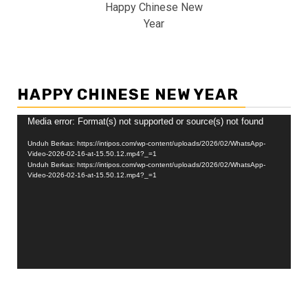
Happy Chinese New
Year
HAPPY CHINESE NEW YEAR
Pemutar
Media error: Format(s) not supported or source(s) not found
Video
Unduh Berkas: https://intipos.com/wp-content/uploads/2026/02/WhatsApp-
Video-2026-02-16-at-15.50.12.mp4?_=1
Unduh Berkas: https://intipos.com/wp-content/uploads/2026/02/WhatsApp-
Video-2026-02-16-at-15.50.12.mp4?_=1