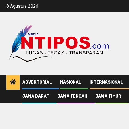
Skip
8 Agustus 2026
to
content
ADVERTORIAL
NASIONAL
INTERNASIONAL
JAWA BARAT
JAWA TENGAH
JAWA TIMUR