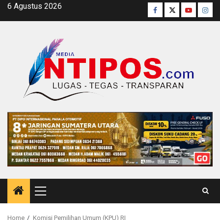
Skip
6 Agustus 2026
Facebook
Twitter
Youtube
Inst
to
content
Primary
Menu
Home
Komisi Pemilihan Umum (KPU) RI