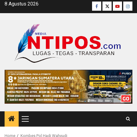
Skip
8 Agustus 2026
Facebook
Twitter
Youtube
Inst
to
content
Primary
Menu
Home
Kombes Pol Hadi Wahyudi