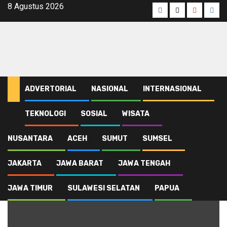
Skip
8 Agustus 2026
Facebook
Twitter
Youtube
Inst
to
content
ADVERTORIAL
NASIONAL
INTERNASIONAL
TEKNOLOGI
SOSIAL
WISATA
Home
Cabor Atletik
NUSANTARA
ACEH
SUMUT
SUMSEL
Cabor Atletik
JAKARTA
JAWA BARAT
JAWA TENGAH
JAWA TIMUR
SULAWESI SELATAN
PAPUA