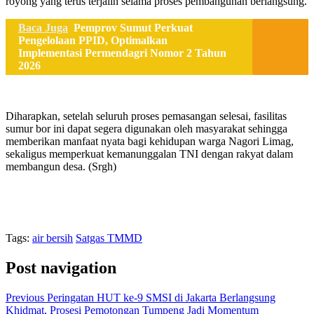
royong yang terus terjalin selama proses pembangunan berlangsung.
Baca Juga
Pemprov Sumut Perkuat
Pengelolaan PPID, Optimalkan
Implementasi Permendagri Nomor 2 Tahun
2026
Diharapkan, setelah seluruh proses pemasangan selesai, fasilitas
sumur bor ini dapat segera digunakan oleh masyarakat sehingga
memberikan manfaat nyata bagi kehidupan warga Nagori Limag,
sekaligus memperkuat kemanunggalan TNI dengan rakyat dalam
membangun desa. (Srgh)
Tags:
air bersih
Satgas TMMD
Post navigation
Previous
Peringatan HUT ke-9 SMSI di Jakarta Berlangsung
Khidmat, Prosesi Pemotongan Tumpeng Jadi Momentum