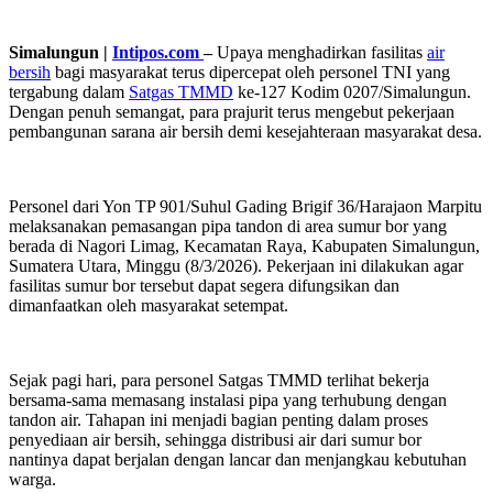
Simalungun |
Intipos.com
–
Upaya menghadirkan fasilitas
air
bersih
bagi masyarakat terus dipercepat oleh personel TNI yang
tergabung dalam
Satgas TMMD
ke-127 Kodim 0207/Simalungun.
Dengan penuh semangat, para prajurit terus mengebut pekerjaan
pembangunan sarana air bersih demi kesejahteraan masyarakat desa.
Personel dari Yon TP 901/Suhul Gading Brigif 36/Harajaon Marpitu
melaksanakan pemasangan pipa tandon di area sumur bor yang
berada di Nagori Limag, Kecamatan Raya, Kabupaten Simalungun,
Sumatera Utara, Minggu (8/3/2026). Pekerjaan ini dilakukan agar
fasilitas sumur bor tersebut dapat segera difungsikan dan
dimanfaatkan oleh masyarakat setempat.
Sejak pagi hari, para personel Satgas TMMD terlihat bekerja
bersama-sama memasang instalasi pipa yang terhubung dengan
tandon air. Tahapan ini menjadi bagian penting dalam proses
penyediaan air bersih, sehingga distribusi air dari sumur bor
nantinya dapat berjalan dengan lancar dan menjangkau kebutuhan
warga.