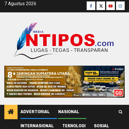
Skip
7 Agustus 2026
Facebook
Twitter
Youtube
Inst
to
content
ADVERTORIAL
NASIONAL
INTERNASIONAL
TEKNOLOGI
SOSIAL
Home
Kesehatan