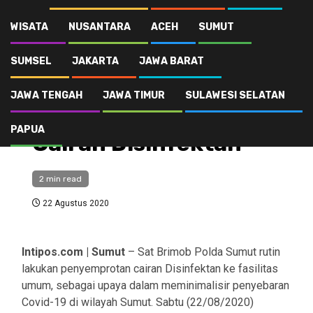
Sat Brimob Polda Sumut Semprotkan Cairan Disinfektan
WISATA
NUSANTARA
ACEH
SUMUT
SUMSEL
JAKARTA
JAWA BARAT
Kesehatan
Sat Brimob Polda
JAWA TENGAH
JAWA TIMUR
SULAWESI SELATAN
Sumut Semprotkan
PAPUA
Cairan Disinfektan
2 min read
22 Agustus 2020
Intipos.com | Sumut
– Sat Brimob Polda Sumut rutin
lakukan penyemprotan cairan Disinfektan ke fasilitas
umum, sebagai upaya dalam meminimalisir penyebaran
Covid-19 di wilayah Sumut. Sabtu (22/08/2020)