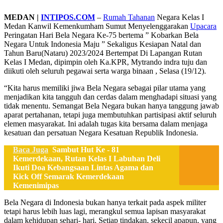
MEDAN |
INTIPOS.COM
–
Rumah Tahanan
Negara Kelas I
Medan Kanwil Kemenkumham Sumut Menyelenggarakan
Upacara
Peringatan Hari Bela Negara Ke-75 bertema ” Kobarkan Bela
Negara Untuk Indonesia Maju ” Sekaligus Kesiapan Natal dan
Tahun Baru(Nataru) 2023/2024 Bertempat Di Lapangan Rutan
Kelas I Medan, dipimpin oleh Ka.KPR, Mytrando indra tuju dan
diikuti oleh seluruh pegawai serta warga binaan , Selasa (19/12).
“Kita harus memiliki jiwa Bela Negara sebagai pilar utama yang
menjadikan kita tangguh dan cerdas dalam menghadapi situasi yang
tidak menentu. Semangat Bela Negara bukan hanya tanggung jawab
aparat pertahanan, tetapi juga membutuhkan partisipasi aktif seluruh
elemen masyarakat. Ini adalah tugas kita bersama dalam menjaga
kesatuan dan persatuan Negara Kesatuan Republik Indonesia.
Baca Juga
Sambut Hut Ke - 81
Kemerdekaan, Rutan Kelas I Labuhan Deli
Ikuti Doa Kebangsaan Lintas Agama dan
Kick Off Semarak Kemerdekaan
Kemenimipas
Bela Negara di Indonesia bukan hanya terkait pada aspek militer
tetapi harus lebih luas lagi, merangkul semua lapisan masyarakat
dalam kehidupan sehari- hari. Setiap tindakan, sekecil apapun, yang