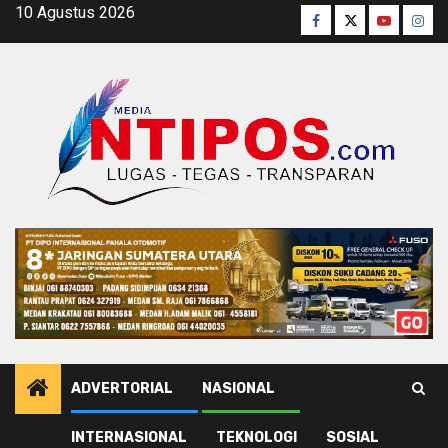
Skip
10 Agustus 2026
Facebook
Twitter
Youtube
Inst
to
content
ADVERTORIAL
NASIONAL
INTERNASIONAL
TEKNOLOGI
SOSIAL