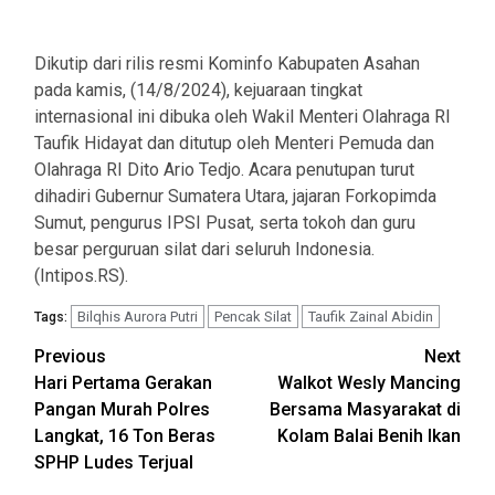
Dikutip dari rilis resmi Kominfo Kabupaten Asahan
pada kamis, (14/8/2024), kejuaraan tingkat
internasional ini dibuka oleh Wakil Menteri Olahraga RI
Taufik Hidayat dan ditutup oleh Menteri Pemuda dan
Olahraga RI Dito Ario Tedjo. Acara penutupan turut
dihadiri Gubernur Sumatera Utara, jajaran Forkopimda
Sumut, pengurus IPSI Pusat, serta tokoh dan guru
besar perguruan silat dari seluruh Indonesia.
(Intipos.RS).
Bilqhis Aurora Putri
Pencak Silat
Taufik Zainal Abidin
Tags:
Post
Previous
Next
Hari Pertama Gerakan
Walkot Wesly Mancing
navigation
Pangan Murah Polres
Bersama Masyarakat di
Langkat, 16 Ton Beras
Kolam Balai Benih Ikan
SPHP Ludes Terjual