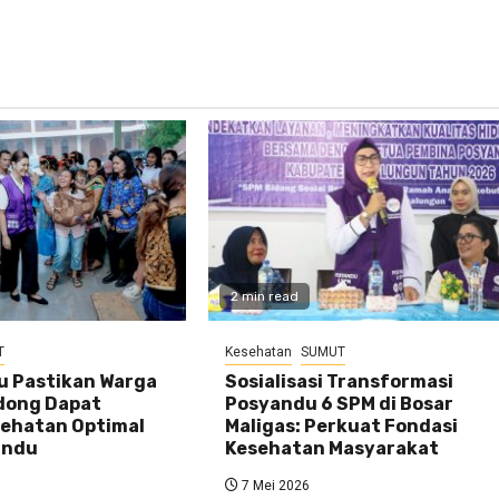
2 min read
T
Kesehatan
SUMUT
u Pastikan Warga
Sosialisasi Transformasi
dong Dapat
Posyandu 6 SPM di Bosar
ehatan Optimal
Maligas: Perkuat Fondasi
andu
Kesehatan Masyarakat
7 Mei 2026