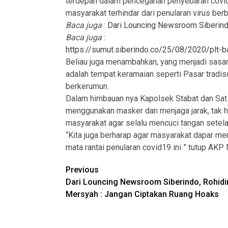
terdepan dalam pencegahan penyebaran covid1
masyarakat terhindar dari penularan virus berb
Baca juga
:
Dari Louncing Newsroom Siberind
Baca juga
:
https://sumut.siberindo.co/25/08/2020/plt
Beliau juga menambahkan, yang menjadi sasa
adalah tempat keramaian seperti Pasar tradi
berkerumun.
Dalam himbauan nya Kapolsek Stabat dan Sat
menggunakan masker dan menjaga jarak, tak ha
masyarakat agar selalu mencuci tangan setelah
“Kita juga berharap agar masyarakat dapar m
mata rantai penularan covid19 ini ” tutup AKP 
Post
Previous
Dari Louncing Newsroom Siberindo, Rohidi
navigation
Mersyah : Jangan Ciptakan Ruang Hoaks