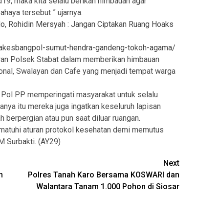
9, maka kita selalu berikan himbauan agar
ahaya tersebut ” ujarnya.
o, Rohidin Mersyah : Jangan Ciptakan Ruang Hoaks
-bakesbangpol-sumut-hendra-gandeng-tokoh-agama/
ran Polsek Stabat dalam memberikan himbauan
sonal, Swalayan dan Cafe yang menjadi tempat warga
 Pol PP memperingati masyarakat untuk selalu
nya itu mereka juga ingatkan keseluruh lapisan
 berpergian atau pun saat diluar ruangan.
ematuhi aturan protokol kesehatan demi memutus
M Surbakti. (AY29)
Next
n
Polres Tanah Karo Bersama KOSWARI dan
Walantara Tanam 1.000 Pohon di Siosar