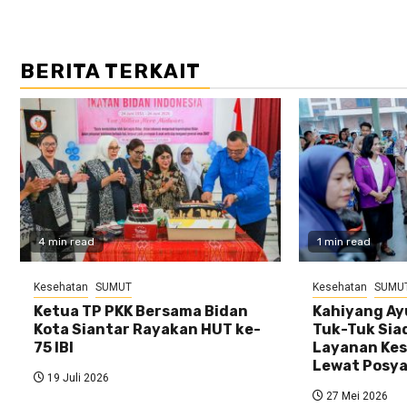
BERITA TERKAIT
4 min read
1 min read
Kesehatan
SUMUT
Kesehatan
SUMU
Ketua TP PKK Bersama Bidan
Kahiyang Ay
Kota Siantar Rayakan HUT ke-
Tuk-Tuk Sia
75 IBI
Layanan Kes
Lewat Posy
19 Juli 2026
27 Mei 2026