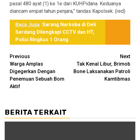
pasal 480 ayat (1) ke 1e dari KUHPidana. Keduanya
diancam empat tahun penjara,” tandas Kapolsek. (red)
Baca Juga
Sarang Narkoba di Deli
Serdang Dilengkapi CCTV dan HT,
Polisi Ringkus 1 Orang
Post
Previous
Next
Warga Amplas
Tak Kenal Libur, Brimob
navigation
Digegerkan Dengan
Bone Laksanakan Patroli
Penemuan Sebuah Bom
Kamtibmas
Aktif
BERITA TERKAIT