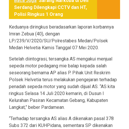
Baca Juga
Sarang Narkoba di Deli
Serdang Dilengkapi CCTV dan HT,
Polisi Ringkus 1 Orang
Keduanya diringkus beradasarkan laporan korbannya
Imran Zebua (40), dengan
LP/239/V/2020/SU/Polrestabes Medan/Polsek
Medan Helvetia Kamis Tanggal 07 Mei 2020.
Setelah diintograsi, tersangka AS mengakui menjual
sepeda motor pedagang mie balap kepada salah
seseorang bernama AP alias P. Pihak Unit Reskrim
Polsek Helvetia terus melakukan pengejaran terhadap
penadah sepeda motor yang sudah dijual AS. “AS kita
ringkus Selasa 14 Juli 2020 kemarin, di Dusun I
Kelurahan Pasiran Kecamatan Gebang, Kabupaten
Langkat,” beber Pardamean.
“Terhadap tersangka AS alias A dikenakan pasal 378
Subs 372 dari KUHPidana, sementara SP dikenakan