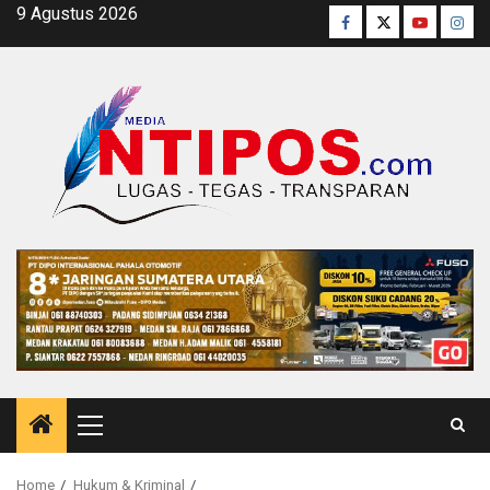
Skip
9 Agustus 2026
Facebook
Twitter
Youtube
Inst
to
content
Primary
Menu
Home
Hukum & Kriminal