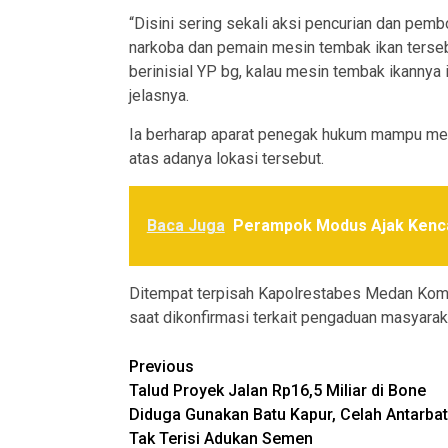
“Disini sering sekali aksi pencurian dan pem
narkoba dan pemain mesin tembak ikan terseb
berinisial YP bg, kalau mesin tembak ikannya
jelasnya.
Ia berharap aparat penegak hukum mampu meni
atas adanya lokasi tersebut.
Baca Juga
Perampok Modus Ajak Kenca
Ditempat terpisah Kapolrestabes Medan Kombes 
saat dikonfirmasi terkait pengaduan masyara
Post
Previous
Talud Proyek Jalan Rp16,5 Miliar di Bone
navigation
Diduga Gunakan Batu Kapur, Celah Antarba
Tak Terisi Adukan Semen