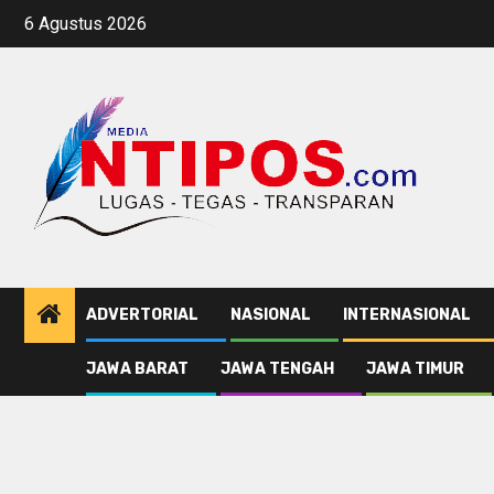
Skip
6 Agustus 2026
to
content
ADVERTORIAL
NASIONAL
INTERNASIONAL
JAWA BARAT
JAWA TENGAH
JAWA TIMUR