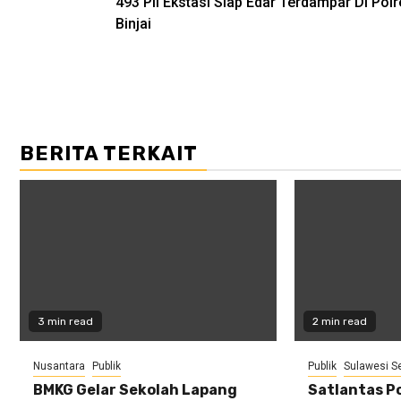
493 Pil Ekstasi Siap Edar Terdampar Di Polr
navigation
Binjai
BERITA TERKAIT
3 min read
2 min read
Nusantara
Publik
Publik
Sulawesi S
BMKG Gelar Sekolah Lapang
Satlantas Po