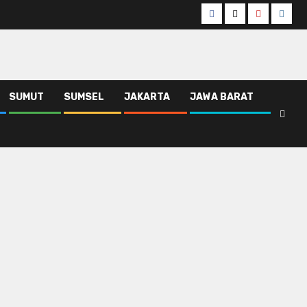
Facebook
Twitter
Youtube
Insta
SUMUT
SUMSEL
JAKARTA
JAWA BARAT