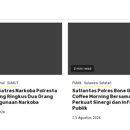
2 min read
nal
SUMUT
Publik
Sulawesi Selatan
Satres Narkoba Polresta
Satlantas Polres Bone G
ang Ringkus Dua Orang
Coffee Morning Bersama
gunaan Narkoba
Perkuat Sinergi dan In
Publik
026
5 Agustus 2026