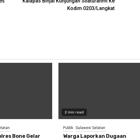
es
Kalapas Binjai Kunjungan Silaturahmi Ke
Kodim 0203/Langkat
2 min read
elatan
Publik
Sulawesi Selatan
lres Bone Gelar
Warga Laporkan Dugaan