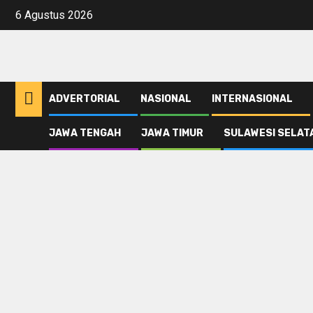
Skip
6 Agustus 2026
to
content
ADVERTORIAL
NASIONAL
INTERNASIONAL
JAWA TENGAH
JAWA TIMUR
SULAWESI SELAT