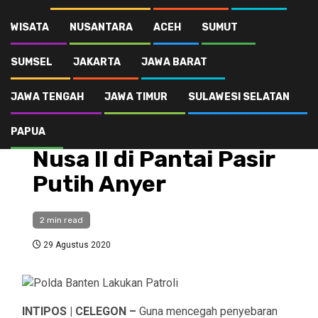
Polda Banten Lakukan Patroli Ops Aman Nusa II di Pantai Pasir Putih
Anyer
WISATA
NUSANTARA
ACEH
SUMUT
SUMSEL
JAKARTA
JAWA BARAT
Sosial
JAWA TENGAH
JAWA TIMUR
SULAWESI SELATAN
Polda Banten Lakukan
Patroli Ops Aman
PAPUA
Nusa II di Pantai Pasir
Putih Anyer
2 min read
29 Agustus 2020
INTIPOS | CELEGON –
Guna mencegah penyebaran