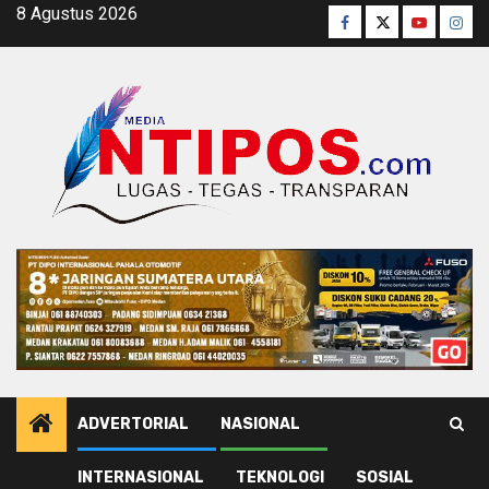
Skip
8 Agustus 2026
Facebook
Twitter
Youtube
Inst
to
content
ADVERTORIAL
NASIONAL
INTERNASIONAL
TEKNOLOGI
SOSIAL
Home
Sosial