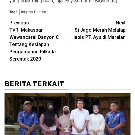
yang tidak diinginkan,” ujar Edy Sumardi. (Bidhumas)
Intipos Banten
Tags:
Post
Previous
Next
TVRI Makassar
Si Jago Merah Melalap
navigation
Wawancarai Danyon C
Habis PT. Ayu di Marelan
Tentang Kesiapan
Pengamanan Pilkada
Serentak 2020
BERITA TERKAIT