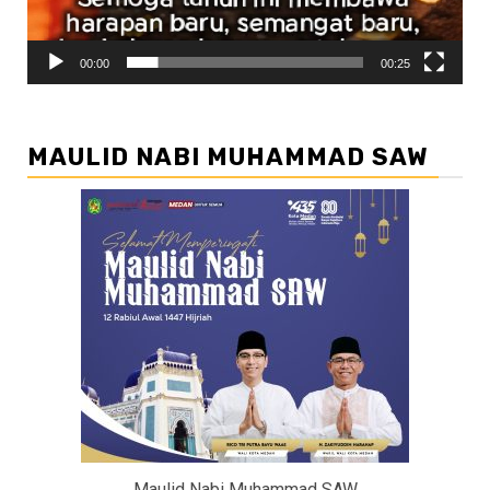
00:00
00:25
MAULID NABI MUHAMMAD SAW
Maulid Nabi Muhammad SAW