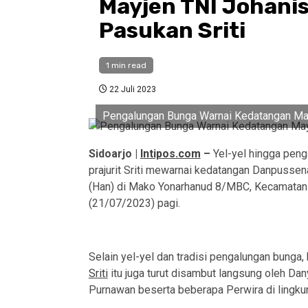
Mayjen TNI Johanis
Pasukan Sriti
1 min read
22 Juli 2023
Pengalungan Bunga Warnai Kedatangan May
Sidoarjo |
Intipos.com
–
Yel-yel hingga peng
prajurit Sriti mewarnai kedatangan Danpussen
(Han) di Mako Yonarhanud 8/MBC, Kecamatan 
(21/07/2023) pagi.
Selain yel-yel dan tradisi pengalungan bunga
Sriti
itu juga turut disambut langsung oleh D
Purnawan beserta beberapa Perwira di lingku