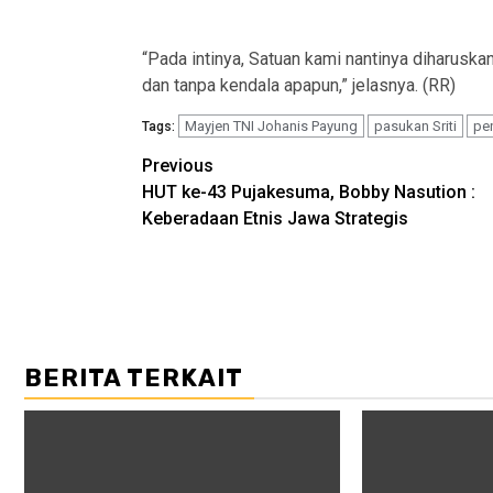
“Pada intinya, Satuan kami nantinya diharuska
dan tanpa kendala apapun,” jelasnya. (RR)
Mayjen TNI Johanis Payung
pasukan Sriti
pe
Tags:
Post
Previous
HUT ke-43 Pujakesuma, Bobby Nasution :
navigation
Keberadaan Etnis Jawa Strategis
BERITA TERKAIT