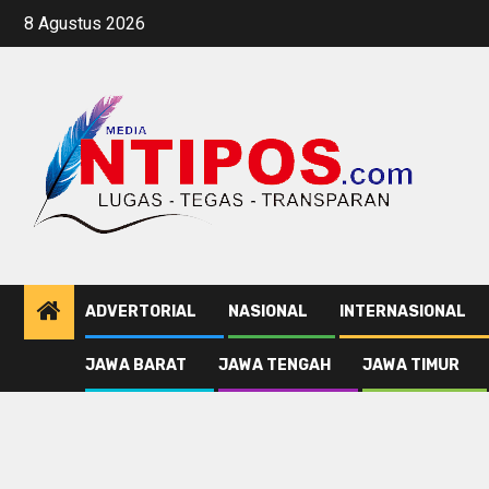
Skip
8 Agustus 2026
to
content
ADVERTORIAL
NASIONAL
INTERNASIONAL
JAWA BARAT
JAWA TENGAH
JAWA TIMUR