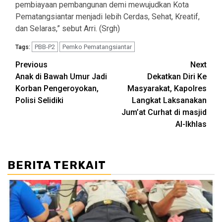
pembiayaan pembangunan demi mewujudkan Kota
Pematangsiantar menjadi lebih Cerdas, Sehat, Kreatif,
dan Selaras,” sebut Arri. (Srgh)
PBB-P2
Pemko Pematangsiantar
Tags:
Post
Previous
Next
Anak di Bawah Umur Jadi
Dekatkan Diri Ke
navigation
Korban Pengeroyokan,
Masyarakat, Kapolres
Polisi Selidiki
Langkat Laksanakan
Jum’at Curhat di masjid
Al-Ikhlas
BERITA TERKAIT