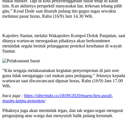
makai masker. Tapi di kota penyelenggaraan bazar tetap di kasih
izin. Kan akhirnya perspektif masyarakat liar, terkesan tebang pilih
gitu,” Kesal Dede saat disuruh pulang tim gugus tugas sewaktu
melintasi pasar horas, Rabu (16/9) Jam 14.30 Wib.
Kapolres Siantar, melalui Wakapolres Kompol Dolok Panjaitan, saat
ditanya wartawan menegaskan pihaknya akan berkomitmen
menindak segala bentuk pelanggaran protokol kesehatan di wayah
Siantar.
“Kita sengaja melakasanakan kegiatan penyemprotan di jam sore
guna tidak menganggu cari makan para pedagang,” Jelasnya kepada
wartawan saat diwawancarai dipasar horas, Rabu (16/9) Jam 17.00
Wib.
baca juga :
https://siberindo.co/18/09/2020/muenchen-awali-
musim-tanpa-penonton/
Pihaknya juga akan menindak tegas, dan tak segan-segan mengusir
pengunjung atau warga dan menyuruh balik pulang kerumah.