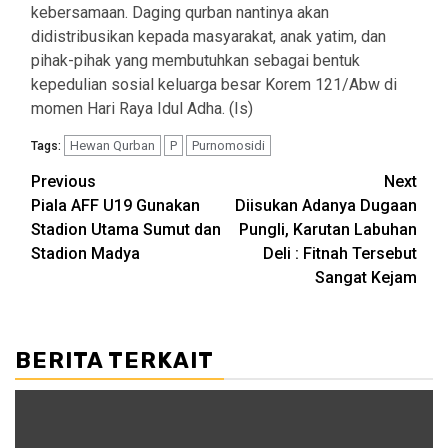
kebersamaan. Daging qurban nantinya akan
didistribusikan kepada masyarakat, anak yatim, dan
pihak-pihak yang membutuhkan sebagai bentuk
kepedulian sosial keluarga besar Korem 121/Abw di
momen Hari Raya Idul Adha. (Is)
Hewan Qurban
P
Purnomosidi
Tags:
Post
Previous
Next
Piala AFF U19 Gunakan
Diisukan Adanya Dugaan
navigation
Stadion Utama Sumut dan
Pungli, Karutan Labuhan
Stadion Madya
Deli : Fitnah Tersebut
Sangat Kejam
BERITA TERKAIT