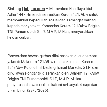
Sintang |
Intipos.com
– Momentum Hari Raya Idul
Adha 1447 Hijriah dimanfaatkan Korem 121/Abw untuk
memperkuat kepedulian sosial dan semangat berbagi
kepada masyarakat. Komandan Korem 121/Abw Brigjen
TNI
Purnomosidi
, S.I.P., M.A.P., M.Han., menyerahkan
hewan qurban
.
‎Penyerahan hewan qurban dilaksanakan di dua tempat
yakni di Makorem 121/Abw diserahkan oleh Kasrem
121/Abw Kolonel Inf Dadang Ismail Marzuki, S.I.P., dan
di wilayah Pontianak diserahkan oleh Danrem 121/Abw
Brigjen TNI Purnomosidi, S.I.P., M.A.P., M.Han.,
penyerahan hewan qurban kali ini sebanyak 4 sapi dan
5 kambing. (29/5/2026).