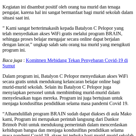
Kegiatan ini disambut positif oleh orang tua murid dan tenaga
pengajar, karena hal ini sangat bermanfaat bagi murid sekolah dalam
situasi saat ini.
” Kami sangat berterimakasih kepada Batalyon C Pelopor yang
telah menyediakan akses WiFi gratis melalui program BRAIN,
sehingga proses belajar mengajar secara online dapat berjalan
dengan lancar,” ungkap salah satu orang tua murid yang mengikuti
program ini.
Baca juga
:
Komitmen Mebidang Tekan Penyebaran Covid-19 di
Sumut
Dalam program ini, Batalyon C Pelopor menyediakan akses WiFi
secara gratis untuk mendukung kelancaran belajar online bagi
murid-murid sekolah. Selain itu Batalyon C Pelopor juga
menyiapkan personel untuk membimbing murid-murid dalam
menyelesaikan tugas mereka. Program ini juga bertujuan untuk
menjaga kondusifitas pendidikan selama masa pandemi Covid 19.
“Alhamdulillah program BRAIN sudah dapat diakses di aula Mako
kami, Program ini merupakan perintah langsung dari Dankor
Brimob Polri untuk mendukung pemerintah dalam mencerdaskan
kehidupan bangsa dan menjaga kondusifitas pendidikan selama
masa pandemi Covid 19, akses ini terbuka bagi murid-murid sekolah