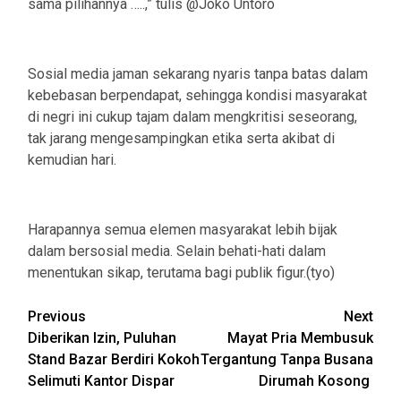
sama pilihannya …..,” tulis @Joko Untoro
Sosial media jaman sekarang nyaris tanpa batas dalam
kebebasan berpendapat, sehingga kondisi masyarakat
di negri ini cukup tajam dalam mengkritisi seseorang,
tak jarang mengesampingkan etika serta akibat di
kemudian hari.
Harapannya semua elemen masyarakat lebih bijak
dalam bersosial media. Selain behati-hati dalam
menentukan sikap, terutama bagi publik figur.(tyo)
Post
Previous
Next
Diberikan Izin, Puluhan
Mayat Pria Membusuk
navigation
Stand Bazar Berdiri Kokoh
Tergantung Tanpa Busana
Selimuti Kantor Dispar
Dirumah Kosong