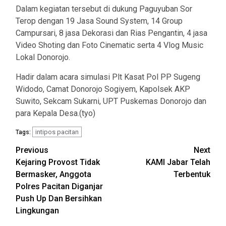
Dalam kegiatan tersebut di dukung Paguyuban Sor
Terop dengan 19 Jasa Sound System, 14 Group
Campursari, 8 jasa Dekorasi dan Rias Pengantin, 4 jasa
Video Shoting dan Foto Cinematic serta 4 Vlog Music
Lokal Donorojo.
Hadir dalam acara simulasi Plt Kasat Pol PP Sugeng
Widodo, Camat Donorojo Sogiyem, Kapolsek AKP
Suwito, Sekcam Sukarni, UPT Puskemas Donorojo dan
para Kepala Desa.(tyo)
intipos pacitan
Tags:
Post
Previous
Next
Kejaring Provost Tidak
KAMI Jabar Telah
navigation
Bermasker, Anggota
Terbentuk
Polres Pacitan Diganjar
Push Up Dan Bersihkan
Lingkungan