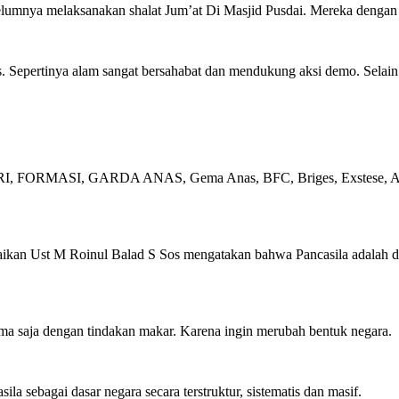
umnya melaksanakan shalat Jum’at Di Masjid Pusdai. Mereka dengan be
. Sepertinya alam sangat bersahabat dan mendukung aksi demo. Selai
 NKRI, FORMASI, GARDA ANAS, Gema Anas, BFC, Briges, Exstese, An
kan Ust M Roinul Balad S Sos mengatakan bahwa Pancasila adalah das
ma saja dengan tindakan makar. Karena ingin merubah bentuk negara.
a sebagai dasar negara secara terstruktur, sistematis dan masif.