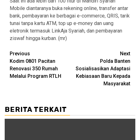
Saat ini ada lebih dari 100 fitur di Mandiri Syariah
Mobile diantaranya buka rekening online, transfer antar
bank, pembayaran ke berbagai e-commerce, QRIS, tarik
tunai tanpa kartu ATM, top up e-money dan uang
eletronik termasuk LinkAja Syariah, dan pembayaran
ziswaf hingga kurban. (mr)
Post
Previous
Next
Kodim 0801 Pacitan
Polda Banten
navigation
Renovasi 350 Rumah
Sosialisasikan Adaptasi
Melalui Program RTLH
Kebiasaan Baru Kepada
Masyarakat
BERITA TERKAIT