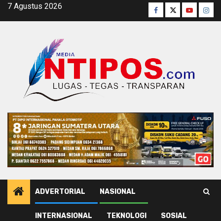
Skip
7 Agustus 2026
Facebook
Twitter
Youtube
Inst
to
content
ADVERTORIAL
NASIONAL
INTERNASIONAL
TEKNOLOGI
SOSIAL
Home
Ekonomi Bisnis