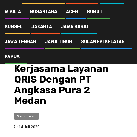
Mudahkan Transaksi, Mandiri Syariah Kerjasama Layanan QRIS Dengan
PT Angkasa Pura 2 Medan
WISATA
NUSANTARA
ACEH
SUMUT
SUMSEL
JAKARTA
JAWA BARAT
Ekonomi Bisnis
JAWA TENGAH
JAWA TIMUR
SULAWESI SELATAN
Mudahkan Transaksi,
Mandiri Syariah
PAPUA
Kerjasama Layanan
QRIS Dengan PT
Angkasa Pura 2
Medan
2 min read
14 Juli 2020