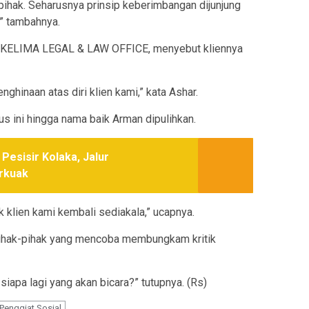
hak. Seharusnya prinsip keberimbangan dijunjung
n,” tambahnya.
LAKELIMA LEGAL & LAW OFFICE, menyebut kliennya
ghinaan atas diri klien kami,” kata Ashar.
 ini hingga nama baik Arman dipulihkan.
Pesisir Kolaka, Jalur
erkuak
 klien kami kembali sediakala,” ucapnya.
i pihak-pihak yang mencoba membungkam kritik
iapa lagi yang akan bicara?” tutupnya. (Rs)
Penggiat Sosial