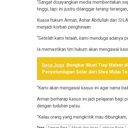
“Sangat disayangkan media memberitakan sepi
tinggi, tapi ini justru dilanggar terang-teranga
Kuasa hukum Arman, Ashar Abdullah dari SI
menjadi korban penghinaan.
“Setelah kami telaah, kami menduga adanya pen
Ia memastikan tim hukum akan mengawal kasus
Baca Juga
Bongkar Muat Tiap Malam di 
Penyelundupan Solar dari Siwa Mulai T
“Kami akan mengawal kasus ini agar nama baik
Arman berharap kasus ini jadi pelajaran bag
dengan tuduhan palsu.
“Kalau orang yang mengkritik mau dibungkam, s
Dewan Pers
Fitnah dan Hoax
intipos Bone
Tags: