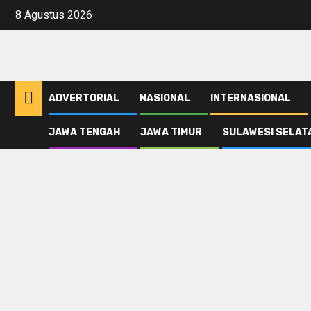
Skip
8 Agustus 2026
to
content
ADVERTORIAL
NASIONAL
INTERNASIONAL
JAWA TENGAH
JAWA TIMUR
SULAWESI SELAT