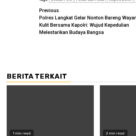
Post
Previous
Polres Langkat Gelar Nonton Bareng Waya
navigation
Kulit Bersama Kapolri: Wujud Kepedulian
Melestarikan Budaya Bangsa
BERITA TERKAIT
1 min read
2 min read