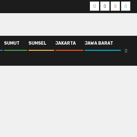
Facebook
Twitter
Youtube
Insta
SUMUT
SUMSEL
JAKARTA
JAWA BARAT