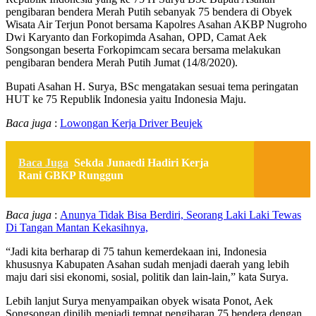
pengibaran bendera Merah Putih sebanyak 75 bendera di Obyek
Wisata Air Terjun Ponot bersama Kapolres Asahan AKBP Nugroho
Dwi Karyanto dan Forkopimda Asahan, OPD, Camat Aek
Songsongan beserta Forkopimcam secara bersama melakukan
pengibaran bendera Merah Putih Jumat (14/8/2020).
Bupati Asahan H. Surya, BSc mengatakan sesuai tema peringatan
HUT ke 75 Republik Indonesia yaitu Indonesia Maju.
Baca juga
:
Lowongan Kerja Driver Beujek
Baca Juga
Sekda Junaedi Hadiri Kerja
Rani GBKP Runggun
Baca juga
:
Anunya Tidak Bisa Berdiri, Seorang Laki Laki Tewas
Di Tangan Mantan Kekasihnya,
“Jadi kita berharap di 75 tahun kemerdekaan ini, Indonesia
khususnya Kabupaten Asahan sudah menjadi daerah yang lebih
maju dari sisi ekonomi, sosial, politik dan lain-lain,” kata Surya.
Lebih lanjut Surya menyampaikan obyek wisata Ponot, Aek
Songsongan dipilih menjadi tempat pengibaran 75 bendera dengan