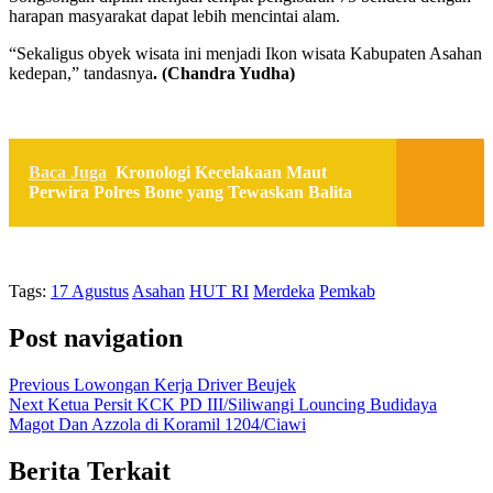
harapan masyarakat dapat lebih mencintai alam.
“Sekaligus obyek wisata ini menjadi Ikon wisata Kabupaten Asahan
kedepan,” tandasnya
. (Chandra Yudha)
Baca Juga
Kronologi Kecelakaan Maut
Perwira Polres Bone yang Tewaskan Balita
Tags:
17 Agustus
Asahan
HUT RI
Merdeka
Pemkab
Post navigation
Previous
Lowongan Kerja Driver Beujek
Next
Ketua Persit KCK PD III/Siliwangi Louncing Budidaya
Magot Dan Azzola di Koramil 1204/Ciawi
Berita Terkait