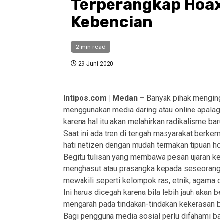
Terperangkap Hoax
Kebencian
2 min read
29 Juni 2020
Intipos.com | Medan –
Banyak pihak menging
menggunakan media daring atau online apalagi
karena hal itu akan melahirkan radikalisme ba
Saat ini ada tren di tengah masyarakat berkemb
hati netizen dengan mudah termakan tipuan ho
Begitu tulisan yang membawa pesan ujaran ke
menghasut atau prasangka kepada seseorang 
mewakili seperti kelompok ras, etnik, agama da
Ini harus dicegah karena bila lebih jauh akan
mengarah pada tindakan-tindakan kekerasan b
Bagi pengguna media sosial perlu difahami ba