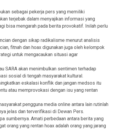
bukan sebagai pekerja pers yang memiliki
akan terjebak dalam menyajikan informasi yang
i bisa mengarah pada berita provokatif. Inilah perlu
ncian dengan sikap radikalisme menurut analisis
ian, fitnah dan hoax digunakan juga oleh kelompok
trategi untuk mengacaukan situasi agar
rbau SARA akan menimbulkan sentimen terhadap
i sosial di tengah masyarakat kultural.
ningkatkan eskalasi konflik dan jangan medsos itu
tentu atau memprovokasi dengan isu yang rentan
asyarakat pengguna media online antara lain rutinlah
a jelas dan terverifikasi di Dewan Pers.
iapa sumbernya. Amati perbedaan antara berita yang
ngat orang yang rentan hoax adalah orang yang jarang