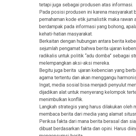
tetapi juga sebagai produsen atas informasi.
Pada posisi produsen ini karena masyarakat 
pemahaman kode etik jurnalistik maka rawan 
berdampak pada informasi yang bohong, apalag
kehati-hatian masyarakat.
Berkaitan dengan hubungan antara berita kebe
sejumlah pengamat bahwa berita ujaran kebenc
radikalis untuk politik “adu domba” sebagai s
melempangkan aksi-aksi mereka.
Begitu juga berita ujaran kebencian yang be
agama tertentu dan akan menggangu harmonisas
Ingat, media sosial bisa menjadi penyulut me
dijadikan alat untuk menyerang kelompok ter
menimbulkan konflik.
Langkah strategis yang harus dilakukan oleh m
membaca berita dari media yang alamat situsny
Periksa fakta dari mana berita berasal dan s
dibuat berdasarkan fakta dan opini. Harus dii
mengonsumsi berita.