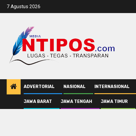
Skip
7 Agustus 2026
to
content
ADVERTORIAL
NASIONAL
INTERNASIONAL
JAWA BARAT
JAWA TENGAH
JAWA TIMUR