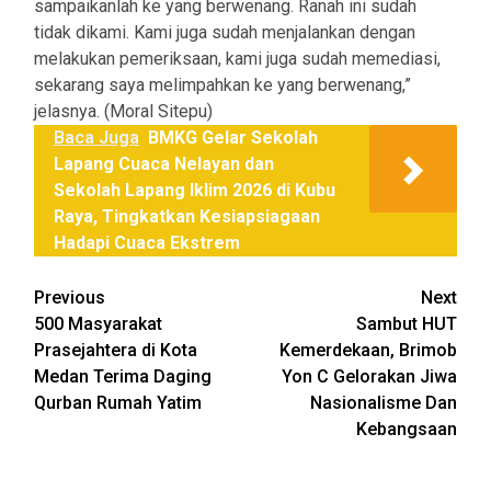
sampaikanlah ke yang berwenang. Ranah ini sudah
tidak dikami. Kami juga sudah menjalankan dengan
melakukan pemeriksaan, kami juga sudah memediasi,
sekarang saya melimpahkan ke yang berwenang,”
jelasnya. (Moral Sitepu)
Baca Juga
BMKG Gelar Sekolah
Lapang Cuaca Nelayan dan
Sekolah Lapang Iklim 2026 di Kubu
Raya, Tingkatkan Kesiapsiagaan
Hadapi Cuaca Ekstrem
Post
Previous
Next
500 Masyarakat
Sambut HUT
navigation
Prasejahtera di Kota
Kemerdekaan, Brimob
Medan Terima Daging
Yon C Gelorakan Jiwa
Qurban Rumah Yatim
Nasionalisme Dan
Kebangsaan