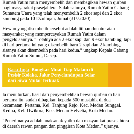
Rumah Yatim rutin menyembelih dan membagikan hewan qurban
bagi masyarakat prasejahtera. Salah satunya, Rumah Yatim Cabang
Sumatera Utara yang telah menyembelih 2 ekor sapi dan 2 ekor
kambing pada 10 Dzulhijah, Jumat (31/72020).
Hewan yang disembelih tersebut adalah titipan donatur atau
masyarakat yang mempercayakan Rumah Yatim dalam
pengelolaannya. “Totalnya ada 2 ekor sapi dan 9 ekor kambing, tapi
di hari pertama ini yang disembelih baru 2 sapi dan 2 kambing,
sisanya akan disembelih pada hari kedua,” ungkap Kepala Cabang
Rumah Yatim Sumut, Dasep.
Baca Juga
Bongkar Muat Tiap Malam di
Pesisir Kolaka, Jalur Penyelundupan Solar
dari Siwa Mulai Terkuak
Ia menuturkan, hasil dari penyembelihan hewan qurban di hari
pertama itu, sudah dibagikan kepada 500 mustahik di dua
kecamatan. Pertama, Kel. Tanjung Rejo, Kec. Medan Sunggal.
Kedua, Kel. Dwikora, Kec. Medan Helvetia, Kota Medan.
“Penerimanya adalah anak-anak yatim dan masyarakat prasejahtera
di daerah rawan pangan dan pinggiran Kota Medan,” ujarnya.