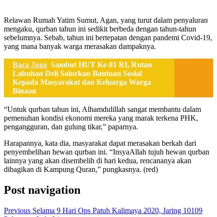
Relawan Rumah Yatim Sumut, Agan, yang turut dalam penyaluran
mengaku, qurban tahun ini sedikit berbeda dengan tahun-tahun
sebelumnya. Sebab, tahun ini bertepatan dengan pandemi Covid-19,
yang mana banyak warga merasakan dampaknya.
Baca Juga
Sambut HUT Ke-81 RI, Rutan
Labuhan Deli Salurkan Bantuan Sosial
Kepada Masyarakat dan Keluarga Warga
Binaan
“Untuk qurban tahun ini, Alhamdulillah sangat membantu dalam
pemenuhan kondisi ekonomi mereka yang marak terkena PHK,
pengangguran, dan gulung tikar,” paparnya.
Harapannya, kata dia, masyarakat dapat merasakan berkah dari
penyembelihan hewan qurban ini. “InsyaAllah tujuh hewan qurban
lainnya yang akan disembelih di hari kedua, rencananya akan
dibagikan di Kampung Quran,” pungkasnya. (red)
Post navigation
Previous
Selama 9 Hari Ops Patuh Kalimaya 2020, Jaring 10109