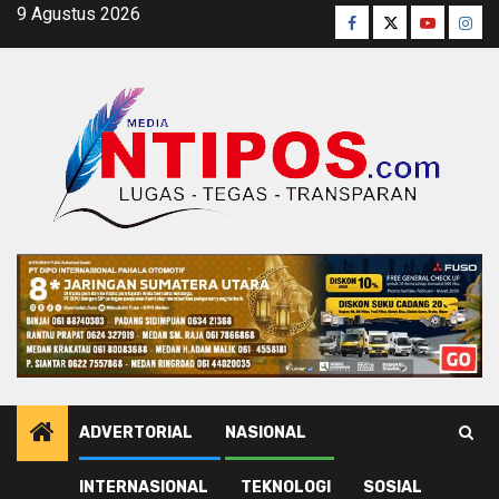
Skip
9 Agustus 2026
Facebook
Twitter
Youtube
Inst
to
content
ADVERTORIAL
NASIONAL
INTERNASIONAL
TEKNOLOGI
SOSIAL