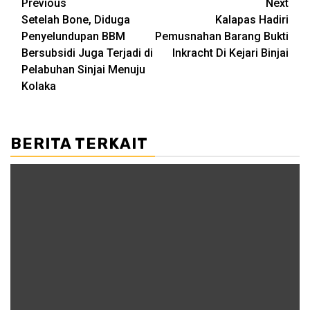
Post
Previous
Next
Setelah Bone, Diduga
Kalapas Hadiri
navigation
Penyelundupan BBM
Pemusnahan Barang Bukti
Bersubsidi Juga Terjadi di
Inkracht Di Kejari Binjai
Pelabuhan Sinjai Menuju
Kolaka
BERITA TERKAIT