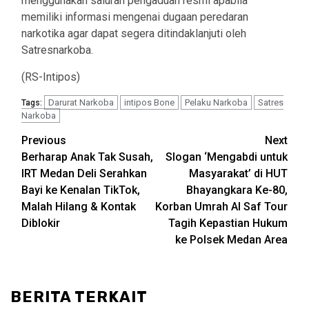
menggunakan saluran pengaduan resmi apabila
memiliki informasi mengenai dugaan peredaran
narkotika agar dapat segera ditindaklanjuti oleh
Satresnarkoba.
(RS-Intipos)
Darurat Narkoba
intipos Bone
Pelaku Narkoba
Satres
Tags:
Narkoba
Post
Previous
Next
Berharap Anak Tak Susah,
Slogan ‘Mengabdi untuk
navigation
IRT Medan Deli Serahkan
Masyarakat’ di HUT
Bayi ke Kenalan TikTok,
Bhayangkara Ke-80,
Malah Hilang & Kontak
Korban Umrah Al Saf Tour
Diblokir
Tagih Kepastian Hukum
ke Polsek Medan Area
BERITA TERKAIT