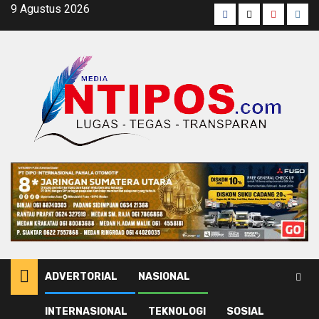
Skip
9 Agustus 2026
Facebook
Twitter
Youtube
Inst
to
content
ADVERTORIAL
NASIONAL
INTERNASIONAL
TEKNOLOGI
SOSIAL