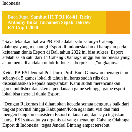
Indonesia.
Baca Juga
Sambut HUT RI Ke-81, Ricky
Anthony Buka Turnamen Sepak Takraw
RA Cup I 2026
“Saya tekankan bahwa PB ESI adalah satu-satunya Cabang
olahraga yang menaungi Esport di Indonesia dan di harapkan pada
kejuaraan dunia Esport di Bali tahun 2022 ini bisa sukses. Esport
adalah salah satu dari 14 Cabang Olahraga unggulan Indonesia yang
akan menjadi andalan untuk Indonesia berprestasi,”ungkapnya.
Ketua PB ESI Jendral Pol. Purn. Prof. Budi Gunawan menargetkan
sebanyak 5 games lokal di tahun ini harus sudah rilis dan
disosialisasikan kepada masyarakat. Kami sudah merencanakan
game publisher dan skema pendanaan game sehingga game esport
lokal bisa merajai dunia Esport.
“Dengan Rakornas ini diharapkan kepada semua pengurus baik dari
tingkat provinsi hingga Kabupaten/Kota agar satu visi dan misi
mengembangkan ekosistem Esport di tanah air, dan saya tegaskan
hanya ESI satu-satunya organisasi yang menaungi Cabang Olahraga
Esport di Indonesia,”tegas Jendral Bintang empat tersebut.