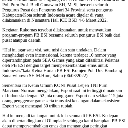
Pol. Purn Prof. Budi Gunawan SH, M. Si, berserta seluruh
Pengurus Pusat dan Pengurus dari 34 Provinsi serta pengurus
Kabupaten/Kota seluruh Indonesia acara digelar di yang
dilaksanakan di Nusantara Hall ICE BSD 4-6 Maret 2022.
Kegiatan Rakornas tersebut dilaksanakan untuk menyatukan
program-progam PB ESI bersama seluruh pengurus ESI baik dari
pusat ataupun daerah.
“Hal ini agar satu visi, satu misi dan satu tindakan. Dalam
menghadapi even internasional, karena terdapat 10 nomor yang
dipertandingkan pada SEA Games yang akan difasilitasi Pelatnas
oleh PB ESI dengan target mempersembahkan emas untuk
Indonesia,”kata Ketua Harian PB ESI Komjen Pol. Drs. Bambang
Sunarwibowo SH M.Hum, Sabtu (06/03/2022).
Sementara itu Ketua Umum KONI Pusat Letjen TNI Purn.
Marciano Norman mengatakan, Esport saat ini tertinggi dimainkan
di Indonesia dengan 52 juta orang game Esport dan sekitar 115 juta
orang penggemar game serta transaksi keuangan dalam ekosistem
Esport yang mencapai 30 triliun rupiah.
Hal ini menjadi tantangan untuk kita semua di PB ESI. Kedepan
akan dipertandingkan di Olimpiade sehingga kami harapkan PB ESI
dapat mempersembahkan emas dan mengangkat peringkat