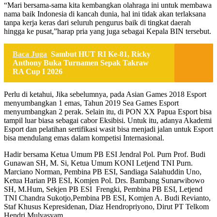
“Mari bersama-sama kita kembangkan olahraga ini untuk membawa
nama baik Indonesia di kancah dunia, hal ini tidak akan terlaksana
tanpa kerja keras dari seluruh pengurus baik di tingkat daerah
hingga ke pusat,”harap pria yang juga sebagai Kepala BIN tersebut.
Baca Juga
Sambut HUT RI Ke-81, Ricky
Anthony Buka Turnamen Sepak Takraw
RA Cup I 2026
Perlu di ketahui, Jika sebelumnya, pada Asian Games 2018 Esport
menyumbangkan 1 emas, Tahun 2019 Sea Games Esport
menyumbangkan 2 perak. Selain itu, di PON XX Papua Esport bisa
tampil luar biasa sebagai cabor Eksibisi. Untuk itu, adanya Akademi
Esport dan pelatihan sertifikasi wasit bisa menjadi jalan untuk Esport
bisa mendulang emas dalam kompetisi Internasional.
Hadir bersama Ketua Umum PB ESI Jendral Pol. Purn Prof. Budi
Gunawan SH, M. Si, Ketua Umum KONI Letjend TNI Purn.
Marciano Norman, Pembina PB ESI, Sandiaga Salahuddin Uno,
Ketua Harian PB ESI, Komjen Pol. Drs. Bambang Sunarwibowo
SH, M.Hum, Sekjen PB ESI Frengki, Pembina PB ESI, Letjend
TNI Chandra Sukotjo,Pembina PB ESI, Komjen A. Budi Revianto,
Staf Khusus Kepresidenan, Diaz Hendropriyono, Dirut PT Telkom
Hendri Mulyasyam.