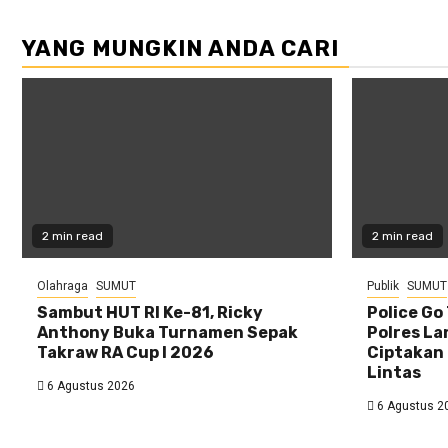
YANG MUNGKIN ANDA CARI
2 min read
2 min read
Olahraga
SUMUT
Publik
SUMUT
Sambut HUT RI Ke-81, Ricky
Police Go
Anthony Buka Turnamen Sepak
Polres La
Takraw RA Cup I 2026
Ciptakan 
Lintas
6 Agustus 2026
6 Agustus 2