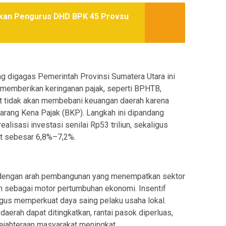
tikan Pengurus DHD BPK 45 Provsu
ng digagas Pemerintah Provinsi Sumatera Utara ini
memberikan keringanan pajak, seperti BPHTB,
ut tidak akan membebani keuangan daerah karena
arang Kena Pajak (BKP). Langkah ini dipandang
lisasi investasi senilai Rp53 triliun, sekaligus
t sebesar 6,8%–7,2%.
an dengan arah pembangunan yang menempatkan sektor
an sebagai motor pertumbuhan ekonomi. Insentif
ligus memperkuat daya saing pelaku usaha lokal.
aerah dapat ditingkatkan, rantai pasok diperluas,
sejahteraan masyarakat meningkat.