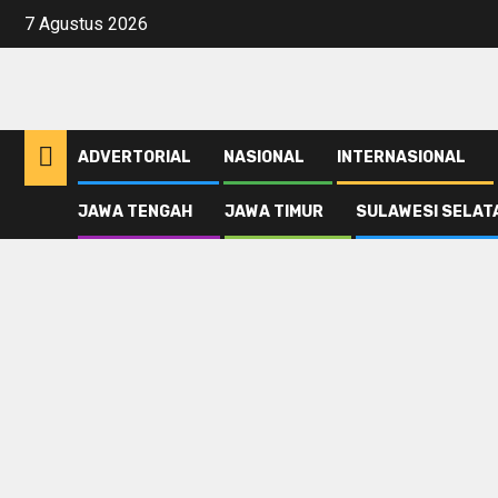
Skip
7 Agustus 2026
to
content
ADVERTORIAL
NASIONAL
INTERNASIONAL
JAWA TENGAH
JAWA TIMUR
SULAWESI SELAT