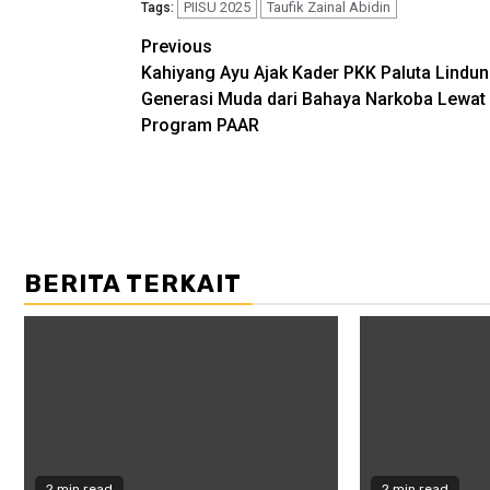
PIISU 2025
Taufik Zainal Abidin
Tags:
Post
Previous
Kahiyang Ayu Ajak Kader PKK Paluta Lindun
navigation
Generasi Muda dari Bahaya Narkoba Lewat
Program PAAR
BERITA TERKAIT
2 min read
2 min read