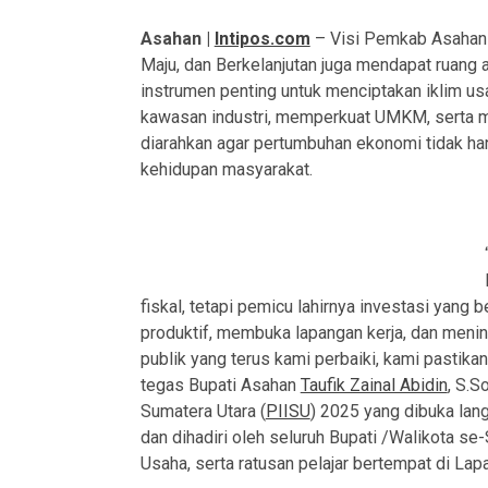
Asahan |
Intipos.com
– Visi Pemkab Asahan u
Maju, dan Berkelanjutan juga mendapat ruang a
instrumen penting untuk menciptakan iklim 
kawasan industri, memperkuat UMKM, serta me
diarahkan agar pertumbuhan ekonomi tidak ha
kehidupan masyarakat.
fiskal, tetapi pemicu lahirnya investasi yang 
produktif, membuka lapangan kerja, dan men
publik yang terus kami perbaiki, kami pastika
tegas Bupati Asahan
Taufik Zainal Abidin
, S.S
Sumatera Utara (
PIISU
) 2025 yang dibuka lan
dan dihadiri oleh seluruh Bupati /Walikota 
Usaha, serta ratusan pelajar bertempat di La