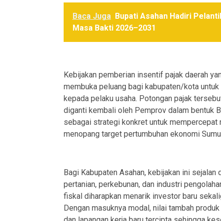
Baca Juga
Bupati Asahan Hadiri Pelan
Masa Bakti 2026–2031
Kebijakan pemberian insentif pajak daerah ya
membuka peluang bagi kabupaten/kota untuk 
kepada pelaku usaha. Potongan pajak terseb
diganti kembali oleh Pemprov dalam bentuk B
sebagai strategi konkret untuk mempercepat rea
menopang target pertumbuhan ekonomi Sumu
Bagi Kabupaten Asahan, kebijakan ini sejal
pertanian, perkebunan, dan industri pengolah
fiskal diharapkan menarik investor baru seka
Dengan masuknya modal, nilai tambah produk d
dan lapangan kerja baru tercipta sehingga ke