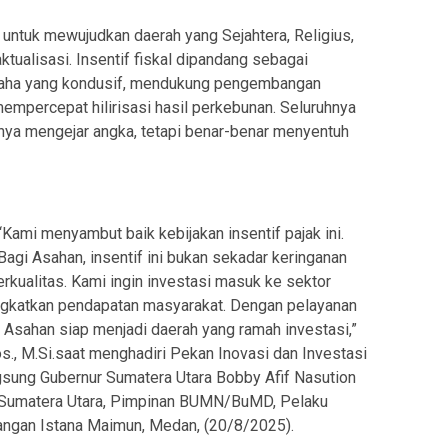
ntuk mewujudkan daerah yang Sejahtera, Religius,
ktualisasi. Insentif fiskal dipandang sebagai
usaha yang kondusif, mendukung pengembangan
mpercepat hilirisasi hasil perkebunan. Seluruhnya
nya mengejar angka, tetapi benar-benar menyentuh
“Kami menyambut baik kebijakan insentif pajak ini.
Bagi Asahan, insentif ini bukan sekadar keringanan
berkualitas. Kami ingin investasi masuk ke sektor
ingkatkan pendapatan masyarakat. Dengan pelayanan
n Asahan siap menjadi daerah yang ramah investasi,”
os., M.Si.saat menghadiri Pekan Inovasi dan Investasi
gsung Gubernur Sumatera Utara Bobby Afif Nasution
se-Sumatera Utara, Pimpinan BUMN/BuMD, Pelaku
pangan Istana Maimun, Medan, (20/8/2025).