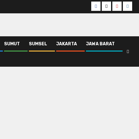
Facebook
Twitter
Youtube
Insta
SUMUT
SUMSEL
JAKARTA
JAWA BARAT