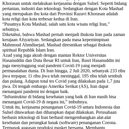
Khorasan untuk melakukan kerjasama dengan Sulsel. Seperti bidang
pertanian, industri dan teknologi. Sedangkan dengan Kota Mashad
yang merupakan ibu kota dari Provinsi Razavi Khorasan adalah
kota religi dan kota terbesar kedua di Iran.
“Pusatnya Kota Mashad, salah satu kota wisata religi Iran,”
sebutnya.
Diketahui, bahwa Mashad pernah menjadi ibukota Iran pada zaman
kerajaan Afsyariyan. Sedangkan pada masa kepemimpinan
Mahmoud Ahmdinejad, Mashad diresmikan sebagai ibukota
spiritual Republik Islam Iran.
Azad yang juga akrab dengan mantan Rektor Universitas
Hasanuddin dan Duta Besar RI untuk Iran, Basri Hasanuddin ini
juga menyinggung soal pandemi Covid-19 yang menjadi
permasalahan dunia. Di Iran hingga, 2 Juli 2020, sebanyak 233 ribu
jiwa terpapar, 11 ribu jiwa telah meninggal, 195 ribu telah sembuh
dan pulang. Adapun total tes Covid yang dilakukan pada 1,7 juta
jiwa. Di tengah embargo Amerika Serikat (AS), Iran dapat
menangani pandemi ini dengan baik.
“Infrastruktur di bidang kesehatan yang baik di Iran masih bisa
menangani Covid-19 di negara ini,” imbuhnya.
Untuk itu, kerjasama penanganan Covid-19 antara Indonesia dan
Sulsel ditawarkan dan diharapkan dapat dilakukan. Perusahaan
berbasis teknologi di Iran berhasil mengembangkan alat-alat
kesehatan dan perangkat lunak (software) penanganan Corona.
Termasuk gagasan produksi masker bersama. Membantu