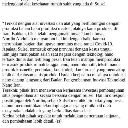
melengkapi alat kesehatan rumah sakit yang ada di Sulsel.
“Terkait dengan alat investasi dan alat yang berhubungan dengan
produksi bahan baku produksi masker, alatnya kami produksi di
Iran. Bahkan, Cina telah menggunakannya,” tambahnya.
Nurdin Abdullah menyambut hal ini dengan baik, karena
merupakan bagian dari upaya memutus mata rantai Covid-19.
Apalagi Sulsel termasuk empat provinsi dengan kasus tinggi.
Iran juga merupakan salah satu negara dengan teknologi nano
terbaik dunia dan terbilang pesat. Iran telah mampu memproduksi
termasuk produk rumah tangga nano, nano otomotif, tekstil nano,
produk kosmetik, pertanian, konstruksi, dan farmasi yang mencakup
lebih dari ratusan jenis produk. Usulan kerjasama misalnya untuk cat
nano datang langsung dari Badan Pengembangan Inovasi Teknologi
Nano Iran.
Terakhir, pihak Iran menawarkan kerjasama investasi pembangunan
situs pengelolaan air secara bersama dengan Sulsel. Hal ini direspon
positif juga oleh Nurdin, sebab Sulsel memiliki air baku yang besar,
namun membutuhkan teknologi agar air yang dinikmati oleh
masyarakat adalah air yang berkualitas dan sehat.
Kedua belah pihak sepakat untuk melakukan pertemuan lanjutan,
dan pembahasan lebih detail. (rs)