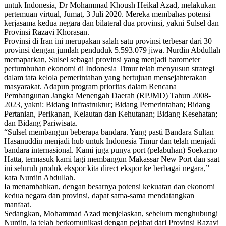
untuk Indonesia, Dr Mohammad Khoush Heikal Azad, melakukan
pertemuan virtual, Jumat, 3 Juli 2020. Mereka membahas potensi
kerjasama kedua negara dan bilateral dua provinsi, yakni Sulsel dan
Provinsi Razavi Khorasan.
Provinsi di Iran ini merupakan salah satu provinsi terbesar dari 30
provinsi dengan jumlah penduduk 5.593.079 jiwa. Nurdin Abdullah
memaparkan, Sulsel sebagai provinsi yang menjadi barometer
pertumbuhan ekonomi di Indonesia Timur telah menyusun strategi
dalam tata kelola pemerintahan yang bertujuan mensejahterakan
masyarakat. Adapun program prioritas dalam Rencana
Pembangunan Jangka Menengah Daerah (RPJMD) Tahun 2008-
2023, yakni: Bidang Infrastruktur; Bidang Pemerintahan; Bidang
Pertanian, Perikanan, Kelautan dan Kehutanan; Bidang Kesehatan;
dan Bidang Pariwisata.
“Sulsel membangun beberapa bandara. Yang pasti Bandara Sultan
Hasanuddin menjadi hub untuk Indonesia Timur dan telah menjadi
bandara internasional. Kami juga punya port (pelabuhan) Soekarno
Hatta, termasuk kami lagi membangun Makassar New Port dan saat
ini seluruh produk ekspor kita direct ekspor ke berbagai negara,”
kata Nurdin Abdullah.
Ia menambahkan, dengan besarnya potensi kekuatan dan ekonomi
kedua negara dan provinsi, dapat sama-sama mendatangkan
manfaat.
Sedangkan, Mohammad Azad menjelaskan, sebelum menghubungi
Nurdin, ia telah berkomunikasi dengan pejabat dari Provinsi Razavi