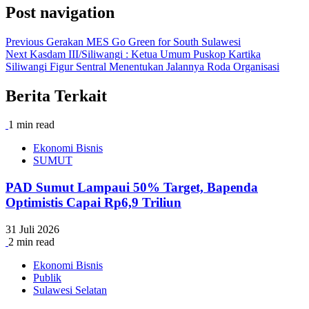
Post navigation
Previous
Gerakan MES Go Green for South Sulawesi
Next
Kasdam III/Siliwangi : Ketua Umum Puskop Kartika
Siliwangi Figur Sentral Menentukan Jalannya Roda Organisasi
Berita Terkait
1 min read
Ekonomi Bisnis
SUMUT
PAD Sumut Lampaui 50% Target, Bapenda
Optimistis Capai Rp6,9 Triliun
31 Juli 2026
2 min read
Ekonomi Bisnis
Publik
Sulawesi Selatan