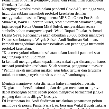
Pemerintah Provinsi (Pemprov) Sulsel dan Pemerintah Kabupaten
(Pemkab) Takalar.
Mengingat kondisi masih dalam pandemi Covid-19, sehingga yang
hadir diwajibkan mengikuti protokol kesehatan dengan
menggunakan masker. Dengan tema MES Go Green For South
Sulawesi, Wakil Gubernur Sulsel, Andi Sudirman Sulaiman yang
juga sebagai Ketua Umum MES Sulsel, menyerahkan secara
simbolis pohon mangrove kepada Wakil Bupati Takalar, Achmad
Daeng Se’re. Rencananya akan diberikan 20.000 pohon mangrove.
Dalam sambutannya, Wagub Sulsel, Andi Sudirman Sulaiman,
kembali mengedukasi dan mensosialisasikan pentingnya mematuhi
protokol kesehatan.
“Kita mensyukuri nikmat kesehatan dalam kondisi pandemi saat
ini,” ungkap Andi Sudirman.
Ia kembali mengingatkan kepada masyarakat agar dimanapun harus
menaati protokoler kesehatan. Salah satunya, penggunaan masker.
“Penting sekali memakai masker, agar tidak tertular dan terutama
untuk memutus penyebaran virus corona,” sambungnya.
Menjaga mangrove, kata dia, sama halnya mengobati pesisir.
“Kegiatan ini bersifat stimulan, dan dengan menanam mangrove
dapat mencegah banjir, sebab pohon mangrove bermanfaat jangka
panjang dan harus dijaga,” jelasnya.
Di kesempatan itu, Andi Sudirman melakukan penanaman pohon
mangrove di pesisir Pantai Paria Lau, bersama Wakil Bupati Takalar