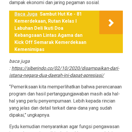
dampak ekonomi dan jaring pegaman sosial.
Baca Juga
Sambut Hut Ke - 81
Kemerdekaan, Rutan Kelas I
Labuhan Deli Ikuti Doa
Kebangsaan Lintas Agama dan
Kick Off Semarak Kemerdekaan
Kemenimipas
baca juga
:
https://siberindo.co/02/10/2020/disampaikan-dari-
istana-negara-dua-daerah-ini-dapat-apresiasi/
“Pemeriksaan kita memperlihatkan bahwa perencanaan
program dan hasil pertanggungjawaban masih ada hal-
hal yang perlu penyempurnaan. Lebih kepada rincian
yang jelas dan detail terkait dana-dana yang sudah
dipakai,” ungkapnya.
Eydu kemudian menyarankan agar fungsi pengawasan