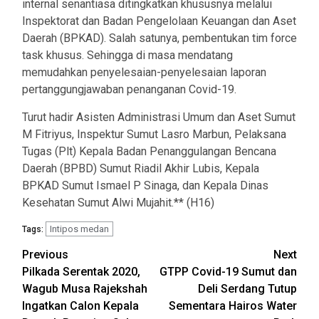
internal senantiasa ditingkatkan khususnya melalui
Inspektorat dan Badan Pengelolaan Keuangan dan Aset
Daerah (BPKAD). Salah satunya, pembentukan tim force
task khusus. Sehingga di masa mendatang
memudahkan penyelesaian-penyelesaian laporan
pertanggungjawaban penanganan Covid-19.
Turut hadir Asisten Administrasi Umum dan Aset Sumut
M Fitriyus, Inspektur Sumut Lasro Marbun, Pelaksana
Tugas (Plt) Kepala Badan Penanggulangan Bencana
Daerah (BPBD) Sumut Riadil Akhir Lubis, Kepala
BPKAD Sumut Ismael P Sinaga, dan Kepala Dinas
Kesehatan Sumut Alwi Mujahit.** (H16)
Intipos medan
Tags:
Post
Previous
Next
Pilkada Serentak 2020,
GTPP Covid-19 Sumut dan
navigation
Wagub Musa Rajekshah
Deli Serdang Tutup
Ingatkan Calon Kepala
Sementara Hairos Water