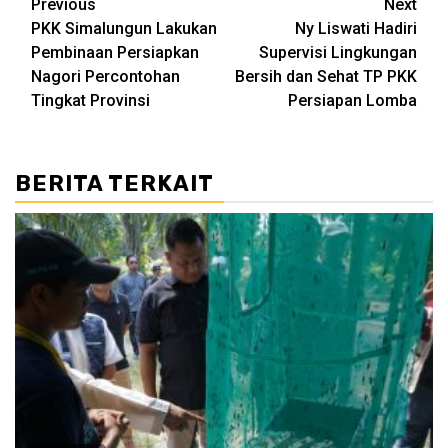
Post
Previous
Next
PKK Simalungun Lakukan
Ny Liswati Hadiri
navigation
Pembinaan Persiapkan
Supervisi Lingkungan
Nagori Percontohan
Bersih dan Sehat TP PKK
Tingkat Provinsi
Persiapan Lomba
BERITA TERKAIT