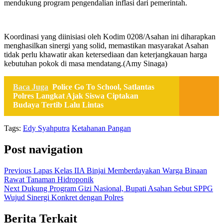
mendukung program pengendalian inflasi dari pemerintah.
Koordinasi yang diinisiasi oleh Kodim 0208/Asahan ini diharapkan
menghasilkan sinergi yang solid, memastikan masyarakat Asahan
tidak perlu khawatir akan ketersediaan dan keterjangkauan harga
kebutuhan pokok di masa mendatang.(Amy Sinaga)
Baca Juga
Police Go To School, Satlantas
Polres Langkat Ajak Siswa Ciptakan
Budaya Tertib Lalu Lintas
Tags:
Edy Syahputra
Ketahanan Pangan
Post navigation
Previous
Lapas Kelas IIA Binjai Memberdayakan Warga Binaan
Rawat Tanaman Hidroponik
Next
Dukung Program Gizi Nasional, Bupati Asahan Sebut SPPG
Wujud Sinergi Konkret dengan Polres
Berita Terkait