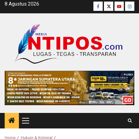
Skip
8 Agustus 2026
Facebook
Twitter
Youtube
Inst
to
content
Primary
Menu
Home
Hukum & Kriminal