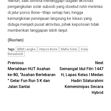
Namun, saat diminta menanggapi dugaan aktivitas
pengangkutan solar subsidi yang disebut rutin melintas
di jalur poros Bone–Wajo setiap hari, hingga
kemungkinan peninjauan langsung ke lokasi yang
diduga menjadi pusat aktivitas, pihak kepolisian tidak
memberikan tanggapan lebih lanjut.
(Rustan)
BBM Langka
intipos Bone
Mafia Solar
Solar
Tags:
Bersubsidi
Post
Previous
Next
Meriahkan HUT Asahan
Semangat Idul Fitri 1447
navigation
ke-80, “Asahan Berlebaran
H, Lapas Kelas I Medan
” Gelar Fun Run 5 K dan
Hadiri Silaturahmi
Jalan Santai
Kemenimipas Secara
Hybrid