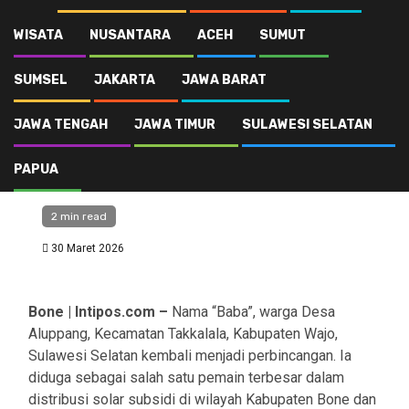
WISATA
NUSANTARA
ACEH
SUMUT
Publik
Sulawesi Selatan
SUMSEL
JAKARTA
JAWA BARAT
Diduga Kuasai Solar
JAWA TENGAH
JAWA TIMUR
SULAWESI SELATAN
Subsidi di Bone,
“Baba” Disorot
PAPUA
2 min read
30 Maret 2026
Bone | Intipos.com –
Nama “Baba”, warga Desa
Aluppang, Kecamatan Takkalala, Kabupaten Wajo,
Sulawesi Selatan kembali menjadi perbincangan. Ia
diduga sebagai salah satu pemain terbesar dalam
distribusi solar subsidi di wilayah Kabupaten Bone dan